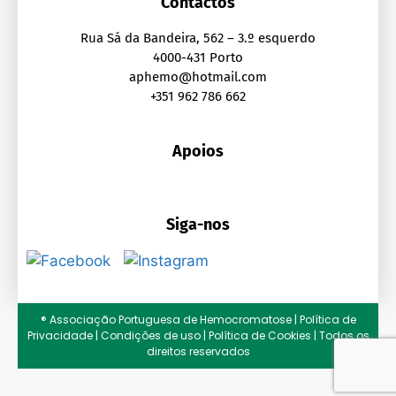
Contactos
Rua Sá da Bandeira, 562 – 3.º esquerdo
4000-431 Porto
aphemo@hotmail.com
+351 962 786 662
Apoios
Siga-nos
®
Associação Portuguesa de Hemocromatose
|
Política de
Privacidade
|
Condições de uso
|
Política de Cookies
|
Todos os
direitos reservados