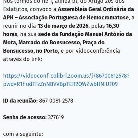
Nos termos do nº 1, alínea b), do Artigo 20º dos
Estatutos, convoco a
Assembleia Geral Ordinária da
APH – Associação Portuguesa de Hemocromatose
, a
reunir no dia
13 de março de 2026
, pelas
16,30
horas
, na sua
sede da Fundação Manuel António da
Mota, Marcado do Bonsucesso, Praça
do
Bonsucesso, no Porto
, e por videoconferência
através do link:
https://videoconf-colibri.zoom.us/j/86700812578?
pwd=R1hudTFzZnNBVVBpTER2QWZwbHNIUT09
ID da reunião:
867 0081 2578
Senha de acesso:
377619
com a seguinte: